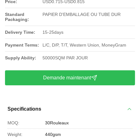
Price:
USD0.715-USD0.815
Standard
PAPIER D'EMBALLAGE OU TUBE DUR
Packaging:
Delivery Time:
15-25days
Payment Terms:
L/C, D/P, T/T, Western Union, MoneyGram
Supply Ability:
50000SQM PAR JOUR
Demande maintenant
Specifications
MOQ:
30Rouleaux
Weight:
440gsm