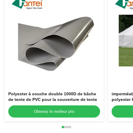
Polyester à couche double 1000D de bâche
imperméabl
de tente de PVC pour la couverture de tente
polyester
client
Obtenez le meilleur prix