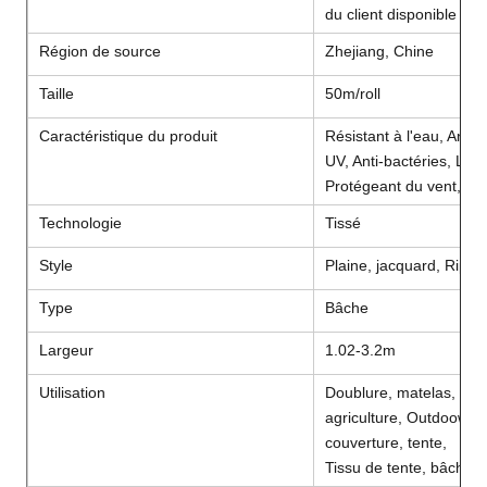
du client disponible
Région de source
Zhejiang, Chine
Taille
50m/roll
Caractéristique du produit
Résistant à l'eau, Anti-r
UV, Anti-bactéries, Lar
Protégeant du vent, Bl
Technologie
Tissé
Style
Plaine, jacquard, Ripst
Type
Bâche
Largeur
1.02-3.2m
Utilisation
Doublure, matelas, extér
agriculture, Outdoow-in
couverture, tente,
Tissu de tente, bâche de