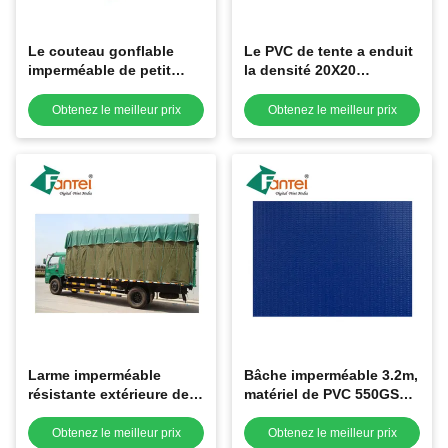
Le couteau gonflable
Le PVC de tente a enduit
imperméable de petit
la densité 20X20
pain de bâche de tente
imperméable d'OIN 9001
de PVC a enduit anti OIN
de bâche
Obtenez le meilleur prix
Obtenez le meilleur prix
UV 9001
Larme imperméable
Bâche imperméable 3.2m,
résistante extérieure de
matériel de PVC 550GSM
revêtement de couteau
de bâche du camion
des bâches 750GSM
1000DX1000D
Obtenez le meilleur prix
Obtenez le meilleur prix