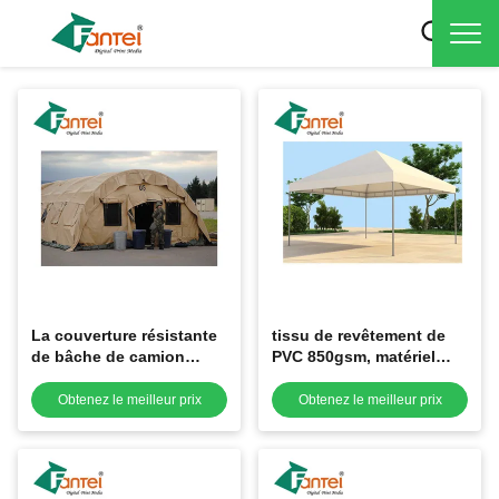
La couverture résistante
tissu de revêtement de
de bâche de camion
PVC 850gsm, matériel
imperméabilisent OIN à
imperméable de bâche de
séchage rapide 9001
camion de 1.02m
Obtenez le meilleur prix
Obtenez le meilleur prix