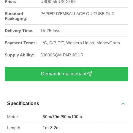
Price:
USD0.55-USD0.69
Standard
PAPIER D'EMBALLAGE OU TUBE DUR
Packaging:
Delivery Time:
15-25days
Payment Terms:
L/C, D/P, T/T, Western Union, MoneyGram
Supply Ability:
50000SQM PAR JOUR
Demande maintenant
Specifications
Meter:
50m/70m/80m/100m
Length:
1m-3.2m