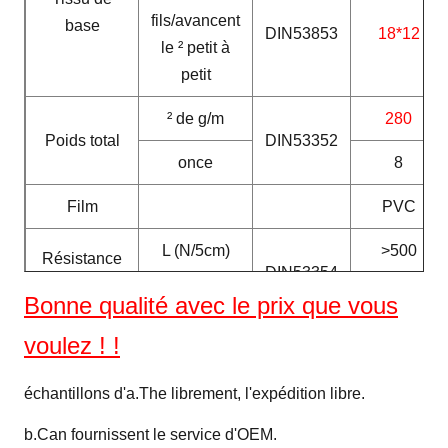
fils/avancent
base
DIN53853
18*12
le ² petit à
petit
² de g/m
280
Poids total
DIN53352
once
8
Film
PVC
L (N/5cm)
>500
Résistance
DIN53354
à la traction
W (N/5cm)
>500
Bonne
qualité avec le prix que vous
L (N/5cm)
>130
voulez ! !
Force de
DIN53363
déchirement
W (N/5cm)
>130
échantillons d'a.The librement, l'expédition libre.
Résistance
b.Can fournissent le service d'OEM.
N/5cm
DIN53357
>40