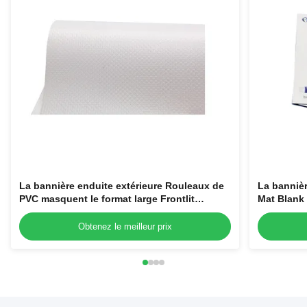
La bannière enduite extérieure Rouleaux de
La bannière
PVC masquent le format large Frontlit
Mat Blank 
440g/510g/610g
Obtenez le meilleur prix