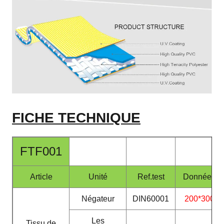
FICHE TECHNIQUE
FTF001
Article
Unité
Ref.test
Données
Négateur
DIN60001
200*300
Les
Tissu de