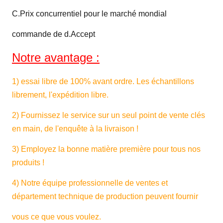
au pelage
C.
Prix concurrentiel pour le marché mondial
Résistance
commande de d.Accept
de la
℃
DIN53372
-30~+70
température
Notre avantage :
Largeur
M
1.02~3.60
1)
essai libre de 100%
avant ordre. Les échantillons
librement, l'expédition libre.
Certification
B1, M2, DIN75200, NFPA701
de franc
2)
Fournissez le service sur un seul point de vente clés
en main, de l'enquête à la livraison !
Tension de
≥34 Dan (imprimant la capacité)
mouillure
3) Employez la bonne matière première pour tous nos
produits !
4) Notre équipe professionnelle de ventes et
département technique de production peuvent fournir
vous ce que vous voulez.