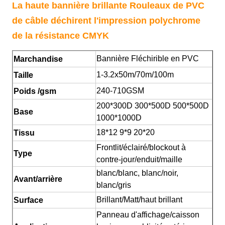
La haute bannière brillante Rouleaux de PVC
de câble déchirent l'impression polychrome
de la résistance CMYK
Bannière Fléchirible en PVC
Marchandise
1-3.2x50m/70m/100m
Taille
240-710GSM
Poids /gsm
200*300D 300*500D 500*500D
Base
1000*1000D
18*12 9*9 20*20
Tissu
Frontlit/éclairé/blockout à
Type
contre-jour/enduit/maille
blanc/blanc, blanc/noir,
Avant/arrière
blanc/gris
Brillant/Matt/haut brillant
Surface
Panneau d'affichage/caisson