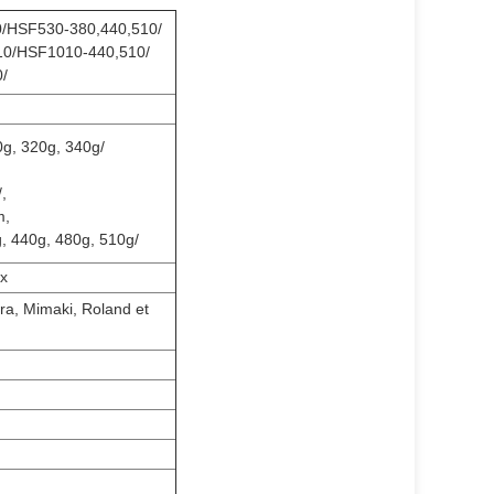
0/HSF530-380,440,510/
10/HSF1010-440,510/
/
g, 320g, 340g/
,
m,
 440g, 480g, 510g/
ex
lora, Mimaki, Roland et