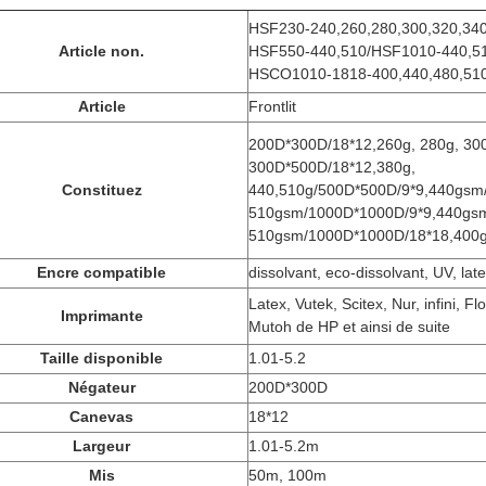
HSF230-240,260,280,300,320,34
Article non.
HSF550-440,510/HSF1010-440,5
HSCO1010-1818-400,440,480,510
Article
Frontlit
200D*300D/18*12,260g, 280g, 300
300D*500D/18*12,380g,
Constituez
440,510g/500D*500D/9*9,440gsm/
510gsm/1000D*1000D/9*9,440gs
510gsm/1000D*1000D/18*18,400g,
Encre compatible
dissolvant, eco-dissolvant, UV, lat
Latex, Vutek, Scitex, Nur, infini, F
Imprimante
Mutoh de HP et ainsi de suite
Taille disponible
1.01-5.2
Négateur
200D*300D
Canevas
18*12
Largeur
1.01-5.2m
Mis
50m, 100m