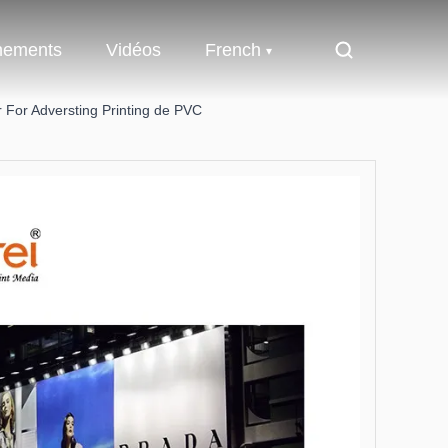
nements
Vidéos
French
 For Adversting Printing de PVC