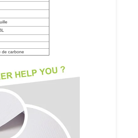
uille
BL
te de carbone