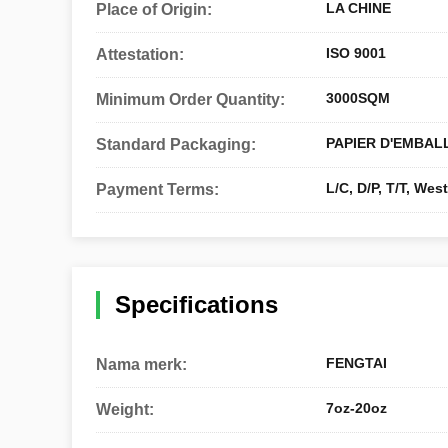
LA CHINE
Place of Origin:
ISO 9001
Attestation:
3000SQM
Minimum Order Quantity:
PAPIER D'EMBAL
Standard Packaging:
L/C, D/P, T/T, We
Payment Terms:
Specifications
FENGTAI
Nama merk:
7oz-20oz
Weight: