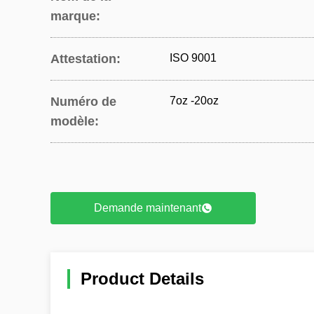
marque:
Attestation:
ISO 9001
Numéro de
7oz -20oz
modèle:
Demande maintenant
Product Details