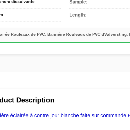
encre dissolvante
Sample:
0m
Length:
lairée Rouleaux de PVC
,
Bannière Rouleaux de PVC d'Adversting
,
duct Description
ère éclairée à contre-jour blanche faite sur commande R