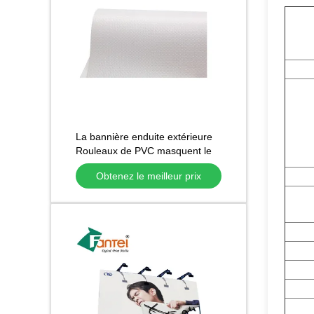
La bannière enduite extérieure
Rouleaux de PVC masquent le
format large Frontlit
Obtenez le meilleur prix
440g/510g/610g