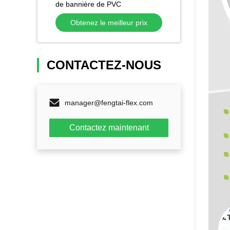
de bannière de PVC
440gsm/510gsm a dégrossi
Obtenez le meilleur prix
Fléchir Sheet Cold Laminated
CONTACTEZ-NOUS
manager@fengtai-flex.com
Contactez maintenant