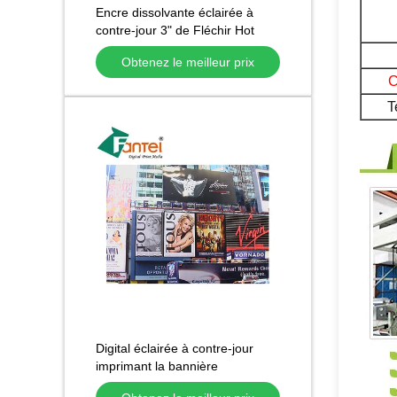
Encre dissolvante éclairée à
contre-jour 3" de Fléchir Hot
Laminated Bannière 510GSM
Obtenez le meilleur prix
Eco diamètre
C
T
Digital éclairée à contre-jour
imprimant la bannière
300DX500D, 3,2 M Indoor Pvc