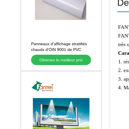
De
FANTE
FANTE
Panneaux d'affichage stratifiés
très 
chauds d'OIN 9001 de PVC
Cara
Frontlit Fléchir Bannière pour la
Obtenez le meilleur prix
publicité
1. ré
2. ex
3. ap
4. Ma