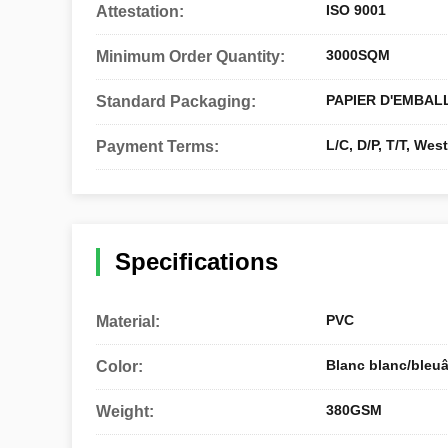
ISO 9001
Attestation:
3000SQM
Minimum Order Quantity:
PAPIER D'EMBAL
Standard Packaging:
L/C, D/P, T/T, We
Payment Terms:
Specifications
PVC
Material:
Blanc blanc/bleuâ
Color:
380GSM
Weight: