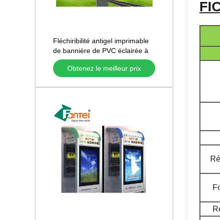
FI
Fléchiribilité antigel imprimable
de bannière de PVC éclairée à
contre-jour par 510gsm bonne
Obtenez le meilleur prix
Ré
F
R