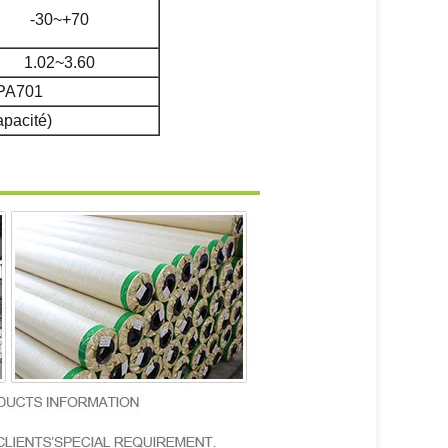
-30~+70
1.02~3.60
FPA701
apacité)