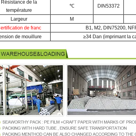
Résistance de la
℃
DIN53372
température
Largeur
M
ertification de franc
B1, M2, DIN75200, N
ension de mouillure
≥34 Dan (imprimant la c