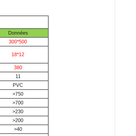
Données
300*500
18*12
380
11
PVC
>750
>700
>230
>200
>40