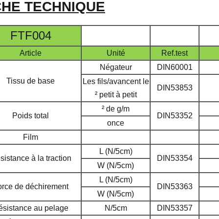
CHE TECHNIQUE
FTF004
Article
Unité
Ref.test
Négateur
DIN60001
Tissu de base
Les fils/avancent le
DIN53853
² petit à petit
² de g/m
Poids total
DIN53352
once
Film
L (N/5cm)
sistance à la traction
DIN53354
W (N/5cm)
L (N/5cm)
orce de déchirement
DIN53363
W (N/5cm)
ésistance au pelage
N/5cm
DIN53357