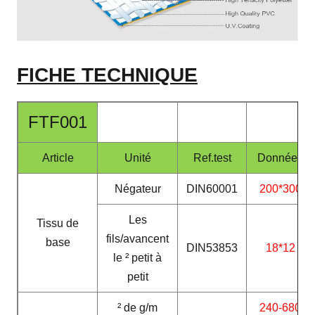
FICHE TECHNIQUE
FTF001
Article
Unité
Ref.test
Données
Négateur
DIN60001
200*300
Les
Tissu de
fils/avancent
base
DIN53853
18*12
le ² petit à
petit
² de g/m
240-680